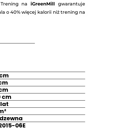
 Trening na
iGreenMill
gwarantuje
 o 40% więcej kalorii niż trening na
 cm
 cm
 cm
0 cm
 lat
 m²
erdzewna
:2015-06E