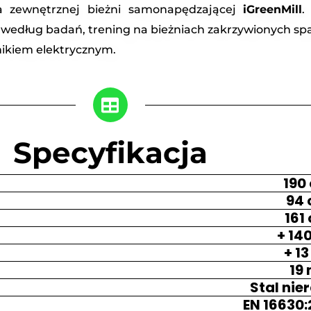
 zewnętrznej bieżni samonapędzającej
iGreenMill
.
edług badań, trening na bieżniach zakrzywionych spala
nikiem elektrycznym.
Specyfikacja
190
94
161
+ 14
+ 13
19
Stal ni
EN 16630