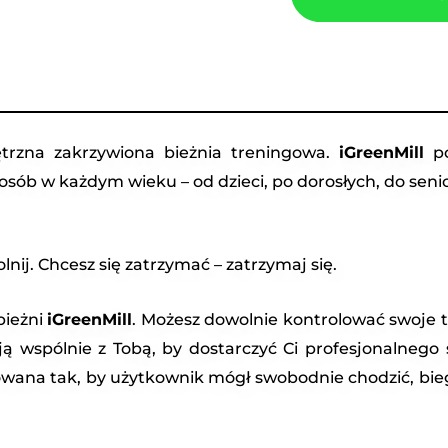
trzna zakrzywiona bieżnia treningowa.
iGreenMill
po
sób w każdym wieku – od dzieci, po dorosłych, do seni
olnij. Chcesz się zatrzymać – zatrzymaj się.
bieżni
iGreenMill
. Możesz dowolnie kontrolować swoje 
ują wspólnie z Tobą, by dostarczyć Ci profesjonalnego
towana tak, by użytkownik mógł swobodnie chodzić, bi