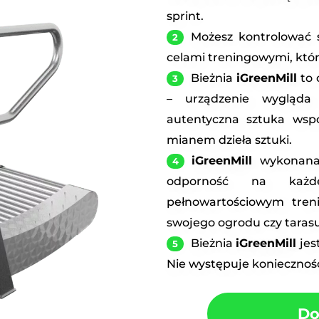
sprint.
Możesz kontrolować 
celami treningowymi, któr
Bieżnia
iGreenMill
to 
– urządzenie wygląda 
autentyczna sztuka wsp
mianem dzieła sztuki.
iGreenMill
wykonana 
odporność na każd
pełnowartościowym tren
swojego ogrodu czy tarasu
Bieżnia
iGreenMill
jes
Nie występuje koniecznoś
Do