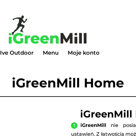
Ive Outdoor
Menu
Moje konto
iGreenMill Home
iGreenMill
iGreenMill
nie posia
ustawień. Z łatwością mo