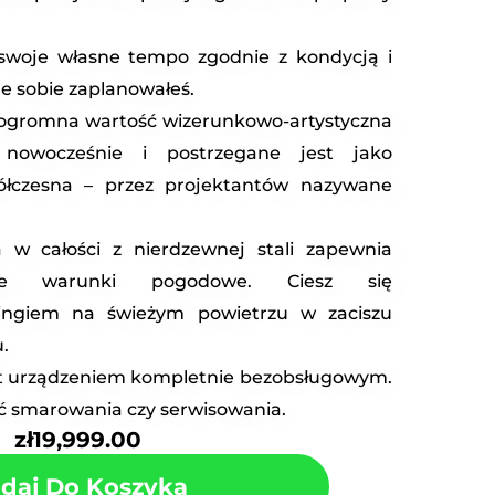
swoje własne tempo zgodnie z kondycją i
e sobie zaplanowałeś.
ogromna wartość wizerunkowo-artystyczna
nowocześnie i postrzegane jest jako
ółczesna – przez projektantów nazywane
w całości z nierdzewnej stali zapewnia
e warunki pogodowe. Ciesz się
ingiem na świeżym powietrzu w zaciszu
.
t urządzeniem kompletnie bezobsługowym.
ć smarowania czy serwisowania.
zł
19,999.00
daj Do Koszyka