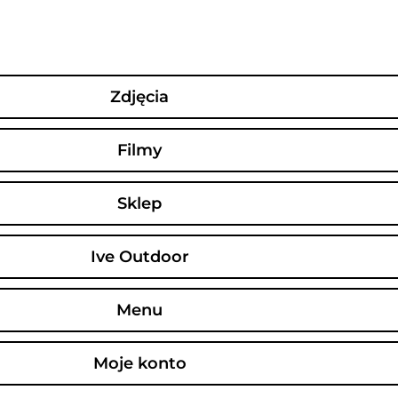
Przejdź
do
treści
Zdjęcia
Filmy
Sklep
Ive Outdoor
FAQ - najczęściej zadawane
pytania
Menu
Czy urządzenie potrzebuje podłączenia do
Moje konto
prądu?