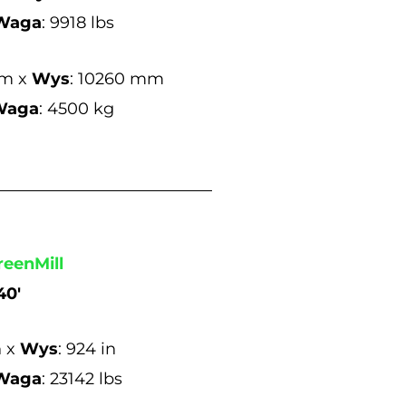
Waga
: 9918 lbs
mm x
Wys
: 10260 mm
Waga
: 4500 kg
reenMill
0′
n x
Wys
: 924 in
Waga
: 23142 lbs