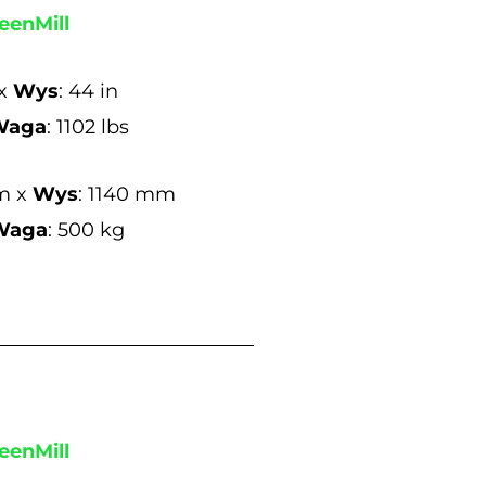
eenMill
 x
Wys
: 44 in
Waga
: 1102 lbs
m x
Wys
: 1140 mm
Waga
: 500 kg
eenMill