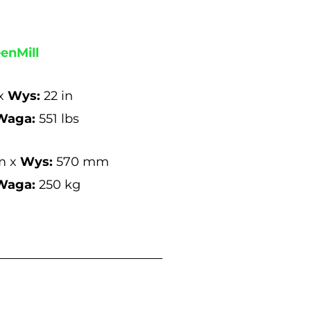
enMill
 x
Wys:
22 in
Waga:
551 lbs
m x
Wys:
570 mm
aga:
250 kg