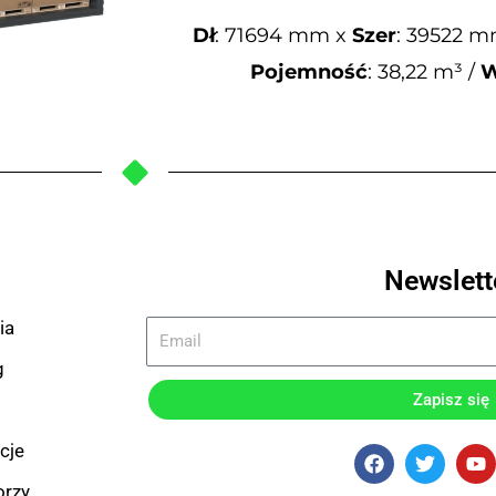
Dł
: 71694 mm x
Szer
: 39522 
Pojemność
: 38,22 m³ /
W
Newslett
ia
g
Zapisz się
cje
F
T
Y
a
w
o
orzy
c
i
u