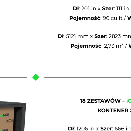
Dł
: 201 in x
Szer
: 111 in
Pojemność
: 96 cu ft /
Dł
: 5121 mm x
Szer
: 2823 m
Pojemność
: 2,73 m³ /
18 ZESTAWÓW
–
i
KONTENER 2
Dł
: 1206 in x
Szer
: 666 i