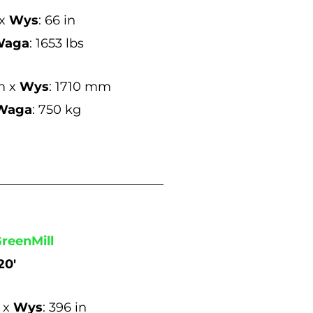
 x
Wys
: 66 in
Waga
: 1653 lbs
m x
Wys
: 1710 mm
Waga
: 750 kg
GreenMill
0′
n x
Wys
: 396 in