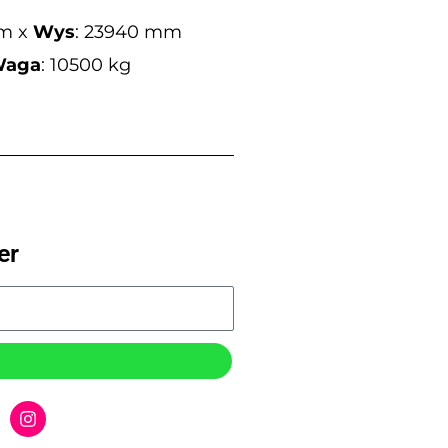
mm x
Wys
: 23940 mm
aga
: 10500 kg
er
I
n
s