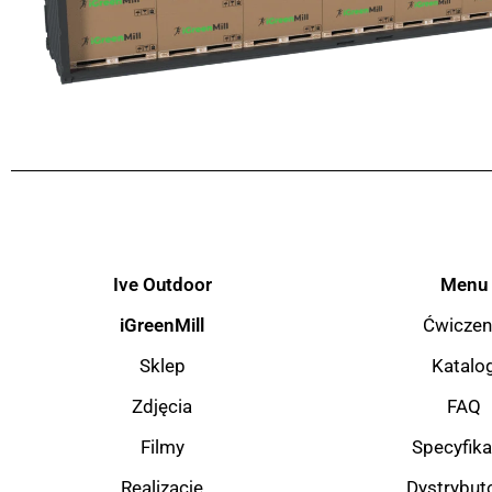
Ive Outdoor
Menu
iGreenMill
Ćwiczen
Sklep
Katalo
Zdjęcia
FAQ
Filmy
Specyfika
Realizacje
Dystrybut