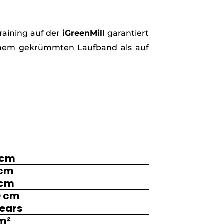
raining auf der
iGreenMill
garantiert
 einem gekrümmten Laufband als auf
 cm
 cm
 cm
0 cm
years
 m²