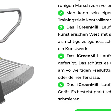
ruhigen Marsch zum volle
Man kann sein eige
Trainingsziele kontrolliere
Das
iGreenMill
Lauf
künstlerischen Wert mit 
als richtige zeitgenössi
ein Kunstwerk.
Das
iGreenMill
Laufb
gefertigt. Das schützt es
am vollwertigen Freiluftt
oder deiner Terrasse.
Das
iGreenMill
Laufb
Gerät. Es besteht praktis
schmieren.