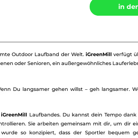
in de
ümmte Outdoor Laufband der Welt.
iGreenMill
verfügt üb
senen oder Senioren, ein außergewöhnliches Lauferlebn
 Wenn Du langsamer gehen willst – geh langsamer. W
s
iGreenMill
Laufbandes. Du kannst dein Tempo dank de
ontrollieren. Sie arbeiten gemeinsam mit dir, um dir e
 wurde so konzipiert, dass der Sportler bequem g