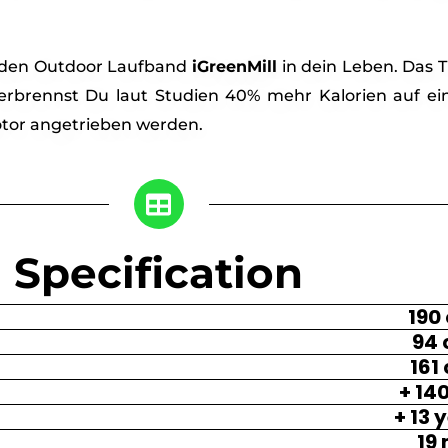
enden Outdoor Laufband
iGreenMill
in dein Leben. Das T
ch verbrennst Du laut Studien 40% mehr Kalorien auf
tor angetrieben werden.
Specification
190
94
161
+ 14
+ 13 
19