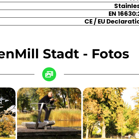
Stainle
EN 16630
CE / EU Declarat
enMill Stadt - Fotos