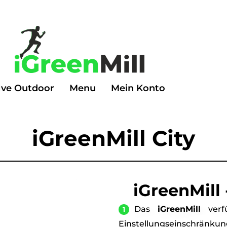
Ive Outdoor
Menu
Mein Konto
iGreenMill City
iGreenMill
Das
iGreenMill
verfü
Einstellungseinschrän