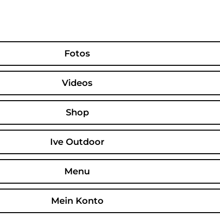
Zum
Inhalt
springen
Fotos
Videos
iGreenMill Haus - Fotos
Shop
Ive Outdoor
Menu
Mein Konto