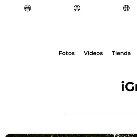
Ir
al
contenido
Fotos
Videos
Tienda
iG