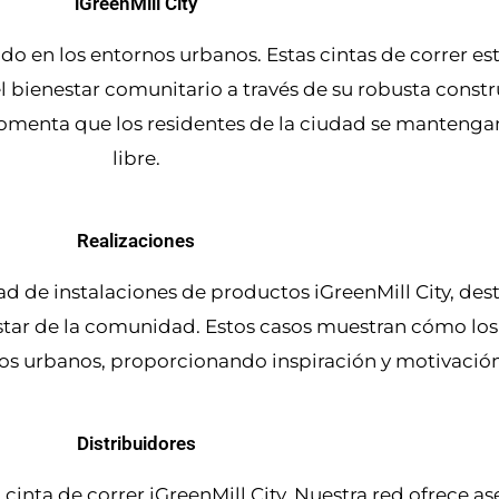
iGreenMill City
ndo en los entornos urbanos. Estas cintas de correr e
l bienestar comunitario a través de su robusta const
fomenta que los residentes de la ciudad se mantengan 
libre.
Realizaciones
d de instalaciones de productos iGreenMill City, de
nestar de la comunidad. Estos casos muestran cómo los
s urbanos, proporcionando inspiración y motivación p
Distribuidores
 cinta de correr iGreenMill City. Nuestra red ofrece a