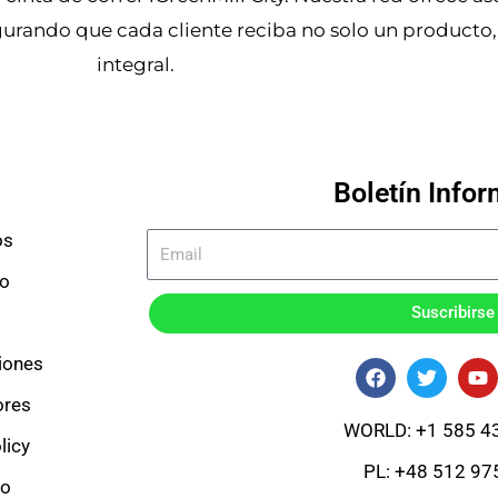
egurando que cada cliente reciba no solo un producto,
integral.
Boletín Infor
os
go
Suscribirse
iones
F
T
Y
a
w
o
ores
c
i
u
e
t
t
WORLD: +1 585 4
b
t
u
licy
o
e
b
PL: +48 512 97
o
r
e
to