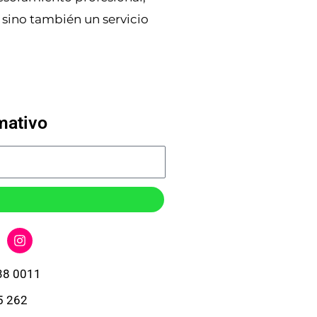
 sino también un servicio
mativo
I
n
s
t
38 0011
a
g
5 262
r